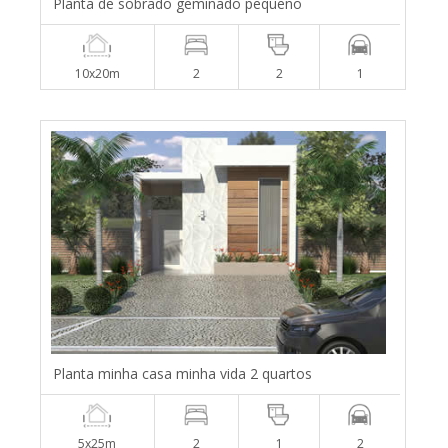
Planta de sobrado geminado pequeno
10x20m
2
2
1
Planta minha casa minha vida 2 quartos
5x25m
2
1
2