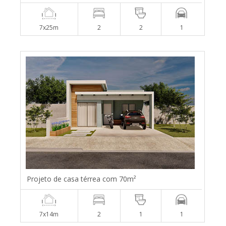
7x25m
2
2
1
Projeto de casa térrea com 70m²
7x14m
2
1
1