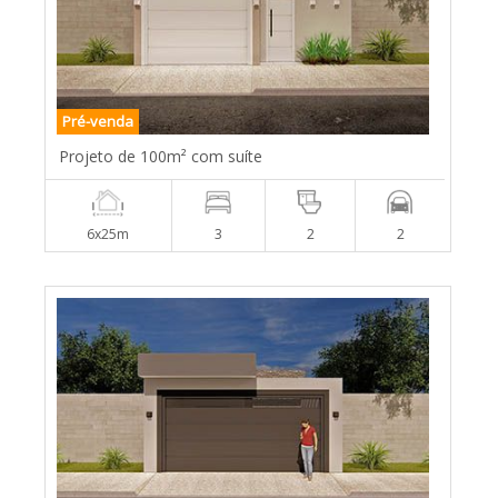
Pré-venda
Projeto de 100m² com suíte
6x25m
3
2
2