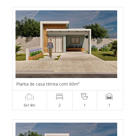
Planta de casa térrea com 60m²
6x14m
2
1
1