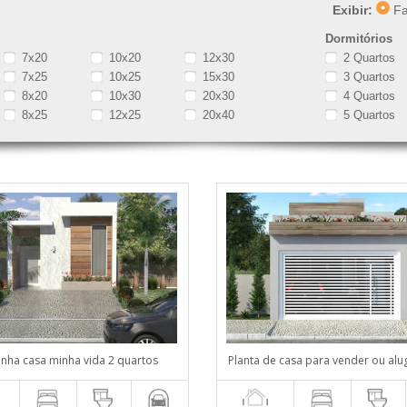
Exibir:
Fa
Dormitórios
7x20
10x20
12x30
2 Quartos
7x25
10x25
15x30
3 Quartos
8x20
10x30
20x30
4 Quartos
8x25
12x25
20x40
5 Quartos
inha casa minha vida 2 quartos
Planta de casa para vender ou alu