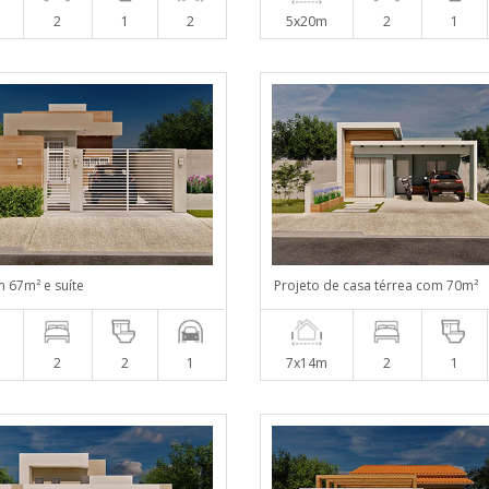
2
1
2
5x20m
2
1
 67m² e suíte
Projeto de casa térrea com 70m²
2
2
1
7x14m
2
1