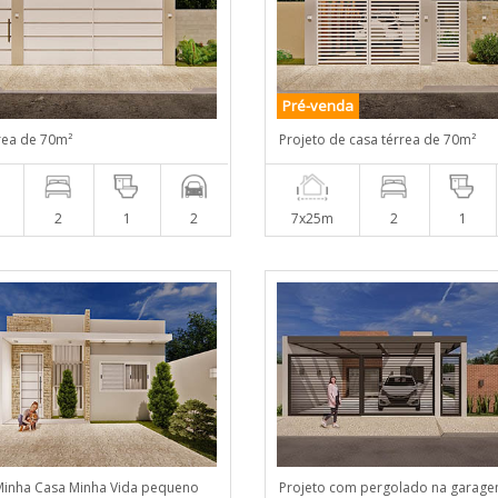
Pré-venda
rea de 70m²
Projeto de casa térrea de 70m²
2
1
2
7x25m
2
1
Minha Casa Minha Vida pequeno
Projeto com pergolado na garag