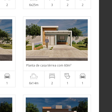
2
6x25m
3
2
2
Planta de casa térrea com 60m²
1
6x14m
2
1
1