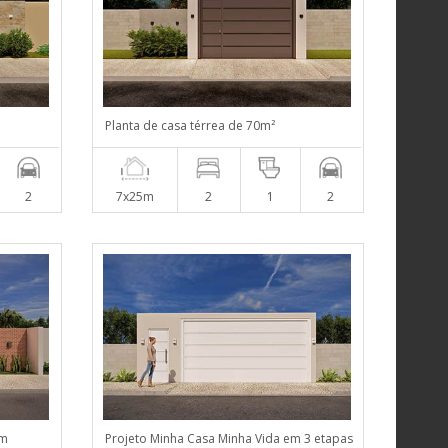
Planta de casa térrea de 70m²
2
7x25m
2
1
2
em
Projeto Minha Casa Minha Vida em 3 etapas