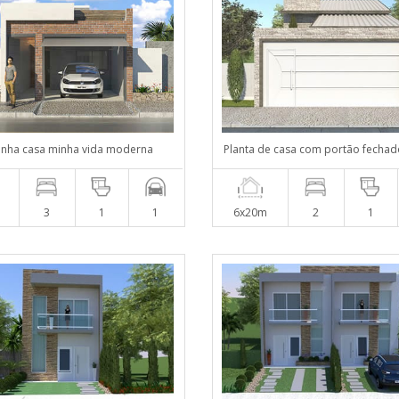
inha casa minha vida moderna
Planta de casa com portão fechad
3
1
1
6x20m
2
1