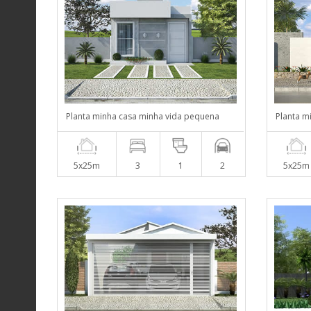
Planta minha casa minha vida pequena
Planta m
5x25m
3
1
2
5x25m