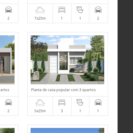
2
7x25m
1
1
2
uartos
Planta de casa popular com 3 quartos
2
5x25m
3
1
1