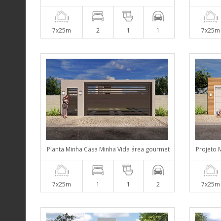
7x25m
2
1
1
7x25m
Planta Minha Casa Minha Vida área gourmet
Projeto 
7x25m
1
1
2
7x25m