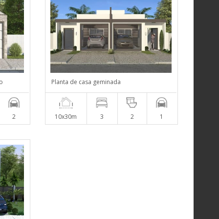
o
Planta de casa geminada
2
10x30m
3
2
1