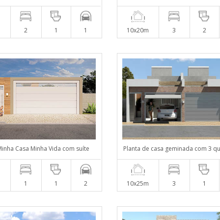
2
1
1
10x20m
3
2
Minha Casa Minha Vida com suíte
Planta de casa geminada com 3 q
1
1
2
10x25m
3
1