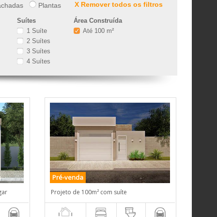
X Remover todos os filtros
chadas
Plantas
Suítes
Área Construída
1 Suíte
Até 100 m²
2 Suítes
3 Suítes
4 Suítes
Pré-venda
gar
Projeto de 100m² com suíte