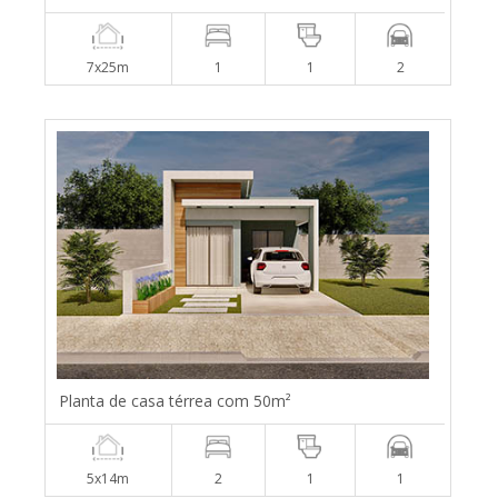
7x25m
1
1
2
Planta de casa térrea com 50m²
5x14m
2
1
1