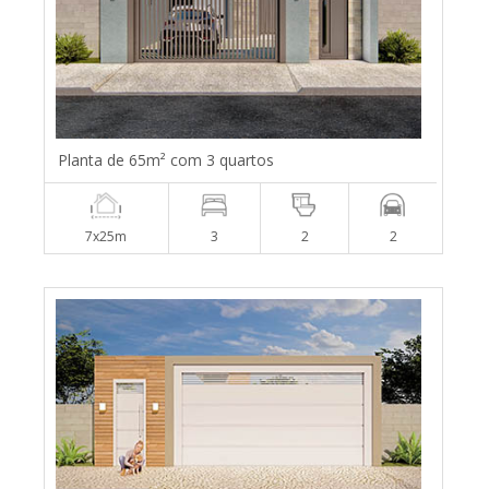
Planta de 65m² com 3 quartos
7x25m
3
2
2