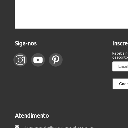
Siga-nos
Inscr
Receba n
desconto
Cada
Atendimento
atendimento@plantapronta.com.br