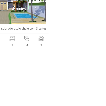
e sobrado estilo chalé com 3 suítes
m
3
4
2