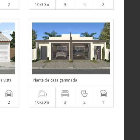
2
10x30m
3
4
2
a vista
Planta de casa geminada
2
10x30m
3
2
1