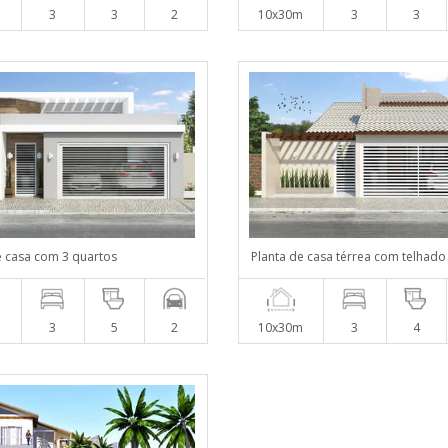
m
3
3
2
10x30m
3
3
e casa com 3 quartos
Planta de casa térrea com telhado 
m
3
5
2
10x30m
3
4