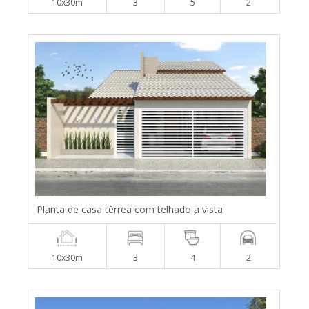
10x30m
3
5
2
Planta de casa térrea com telhado a vista
10x30m
3
4
2