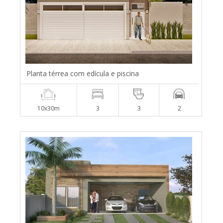
Planta térrea com edícula e piscina
10x30m
3
3
2