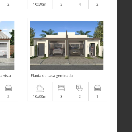
2
10x30m
3
4
2
a vista
Planta de casa geminada
2
10x30m
3
2
1