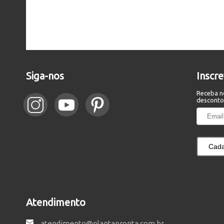
Siga-nos
Inscr
Receba n
desconto
Cada
Atendimento
atendimento@plantapronta.com.br