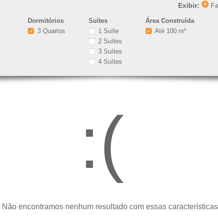
Exibir:
Fa
Dormitórios
Suítes
Área Construída
3 Quartos
1 Suíte
Até 100 m²
2 Suítes
3 Suítes
4 Suítes
:(
 Não encontramos nenhum resultado com essas características