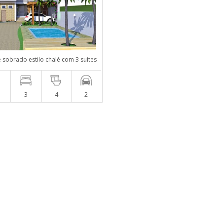
e sobrado estilo chalé com 3 suítes
m
3
4
2