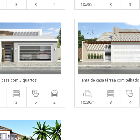
m
3
3
2
10x30m
3
3
e casa com 3 quartos
Planta de casa térrea com telhado 
m
3
5
2
10x30m
3
4