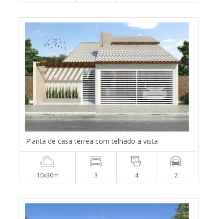
Planta de casa térrea com telhado a vista
10x30m
3
4
2