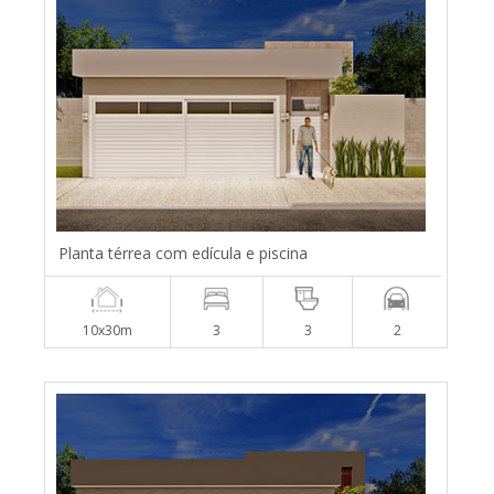
Planta térrea com edícula e piscina
10x30m
3
3
2