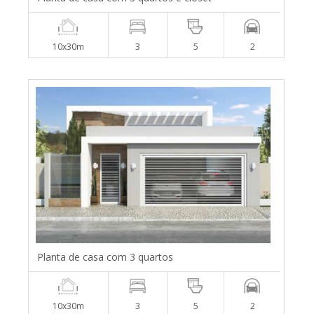
10x30m
3
5
2
Planta de casa com 3 quartos
10x30m
3
5
2