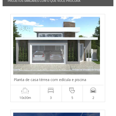
PROJETOS SIMILARES COM O QUE VOCÊ PROCURA
Planta de casa térrea com edícula e piscina
10x30m
3
5
2