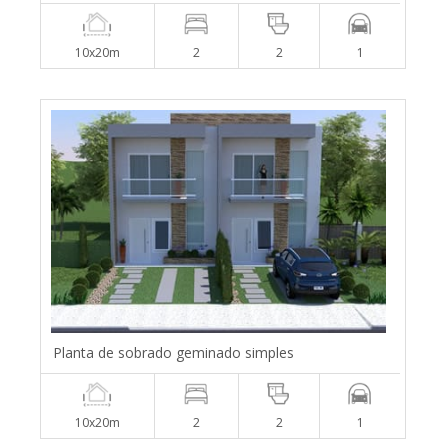
10x20m
2
2
1
Planta de sobrado geminado simples
10x20m
2
2
1