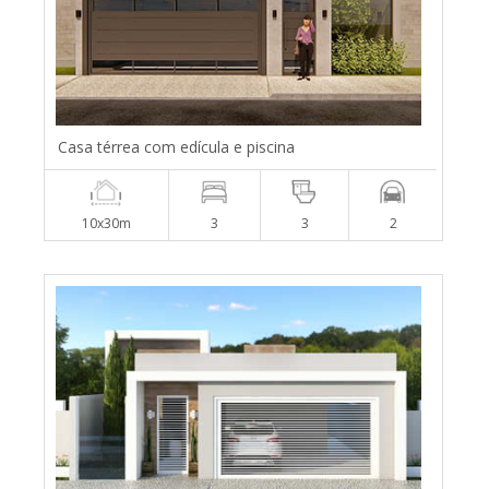
Casa térrea com edícula e piscina
10x30m
3
3
2