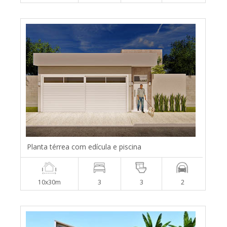
Planta térrea com edícula e piscina
10x30m
3
3
2