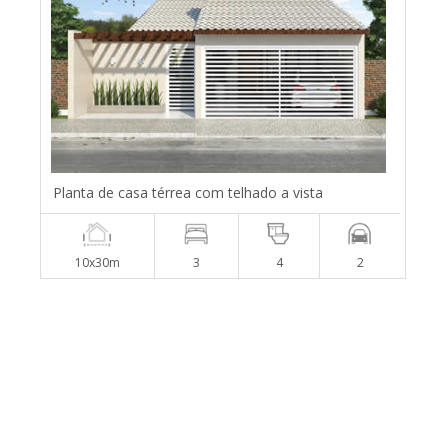
Planta de casa térrea com telhado a vista
10x30m
3
4
2