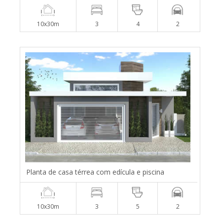
10x30m
3
4
2
Planta de casa térrea com edícula e piscina
10x30m
3
5
2