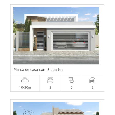
Planta de casa com 3 quartos
10x30m
3
5
2