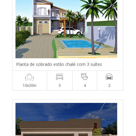
Planta de sobrado estilo chalé com 3 suítes
10x30m
3
4
2