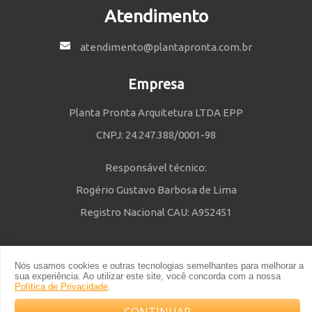
Atendimento
atendimento@plantapronta.com.br
Empresa
Planta Pronta Arquitetura LTDA EPP
CNPJ: 24.247.388/0001-98
Responsável técnico:
Rogério Gustavo Barbosa de Lima
Registro Nacional CAU: A952451
Nós usamos cookies e outras tecnologias semelhantes para melhorar a
Política de Privacidade
e
Termos e Condições
| © 2014 - 2021 Powered
sua experiência. Ao utilizar este site, você concorda com a nossa
by Planta Pronta
Política de Privacidade
.