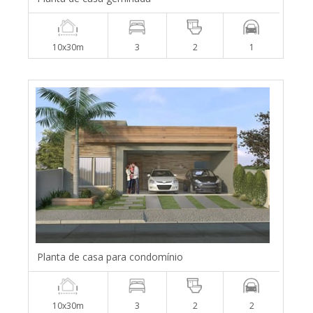
10x30m
3
2
1
Planta de casa para condomínio
10x30m
3
2
2