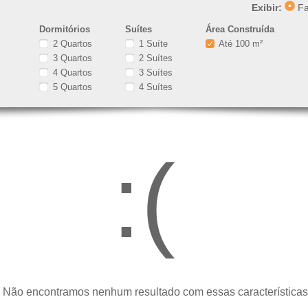
Exibir:
Fa
Dormitórios
Suítes
Área Construída
2 Quartos
1 Suíte
Até 100 m²
3 Quartos
2 Suítes
4 Quartos
3 Suítes
5 Quartos
4 Suítes
:(
 Não encontramos nenhum resultado com essas características