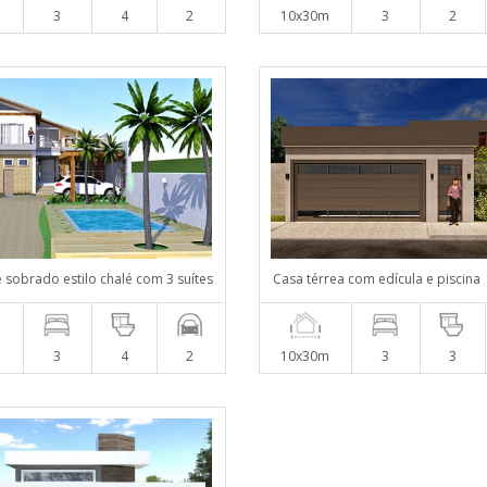
m
3
4
2
10x30m
3
2
e sobrado estilo chalé com 3 suítes
Casa térrea com edícula e piscina
m
3
4
2
10x30m
3
3