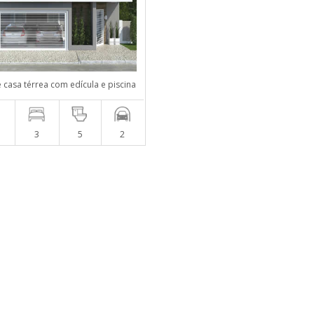
e casa térrea com edícula e piscina
m
3
5
2