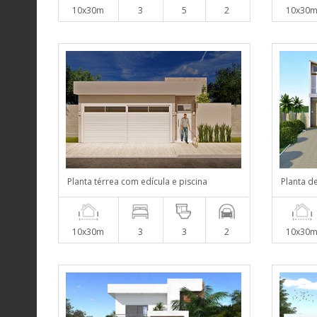
10x30m
3
5
2
10x30
Planta térrea com edícula e piscina
Planta d
10x30m
3
3
2
10x30