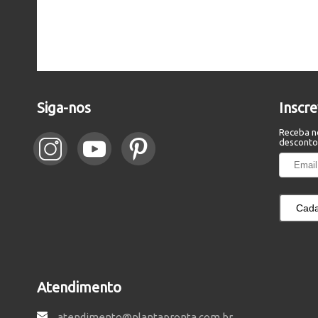
Siga-nos
Inscr
Receba n
desconto
Cada
Atendimento
atendimento@plantapronta.com.br