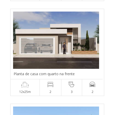
Planta de casa com quarto na frente
12x25m
2
3
2