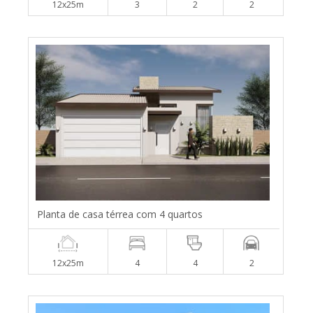
12x25m
3
2
2
Planta de casa térrea com 4 quartos
12x25m
4
4
2