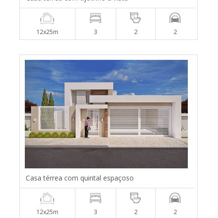
12x25m
3
2
2
Casa térrea com quintal espaçoso
12x25m
3
2
2