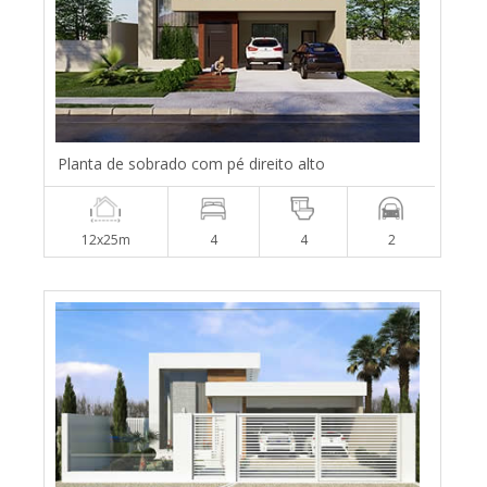
Planta de sobrado com pé direito alto
12x25m
4
4
2