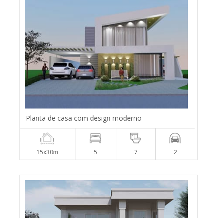
Planta de casa com design moderno
15x30m
5
7
2