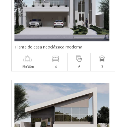
Planta de casa neoclássica moderna
15x30m
4
6
3