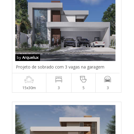
by
Arquelux
Projeto de sobrado com 3 vagas na garagem
15x30m
3
5
3