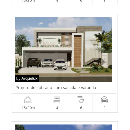
15x30m
4
6
3
by
Arquelux
Projeto de sobrado com sacada e varanda
15x30m
4
6
3