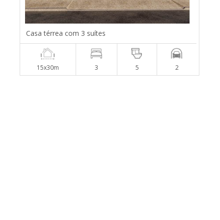
Casa térrea com 3 suítes
15x30m
3
5
2