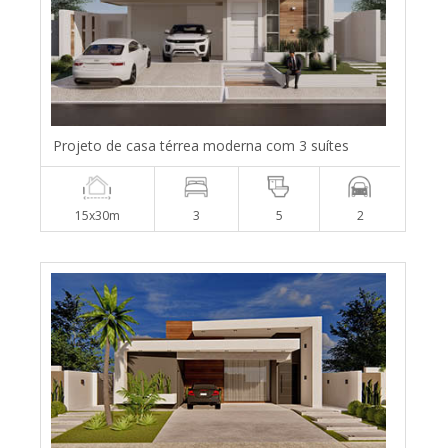
Projeto de casa térrea moderna com 3 suítes
15x30m
3
5
2