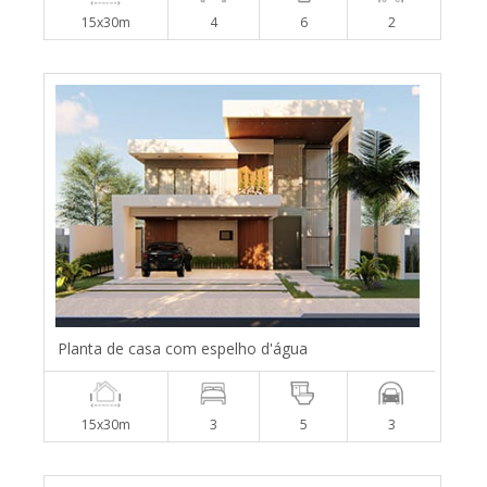
15x30m
4
6
2
Planta de casa com espelho d'água
15x30m
3
5
3