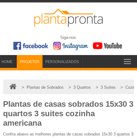
Siga-nos:
HOME
PROJETOS
PERSONALIZADOS
>
>
>
>
Plantas de Sobrados
3 Quartos
3 Suítes
Cozin
Plantas de casas sobrados 15x30 3
quartos 3 suites cozinha
americana
Confira abaixo as melhores plantas de casas sobrados 15x30 3 quartos 3