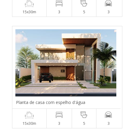
15x30m
3
5
3
Planta de casa com espelho d'água
15x30m
3
5
3