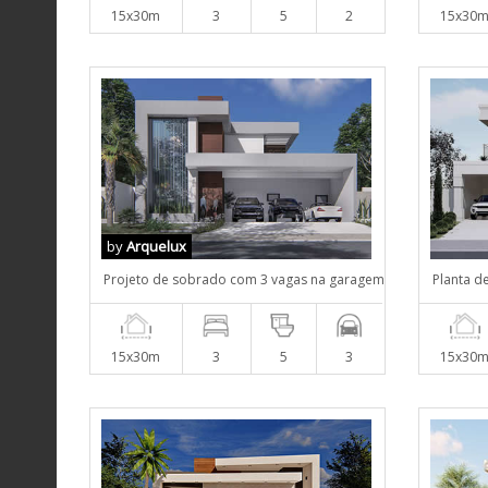
15x30m
3
5
2
15x30
by
Arquelux
Projeto de sobrado com 3 vagas na garagem
Planta d
15x30m
3
5
3
15x30