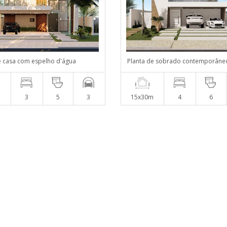
e casa com espelho d'água
Planta de sobrado contemporâne
m
3
5
3
15x30m
4
6