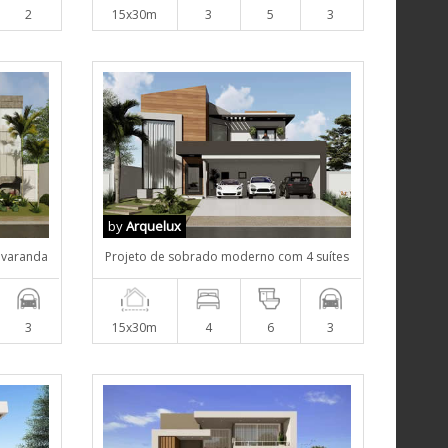
2
15x30m
3
5
3
by
Arquelux
 varanda
Projeto de sobrado moderno com 4 suítes
3
15x30m
4
6
3