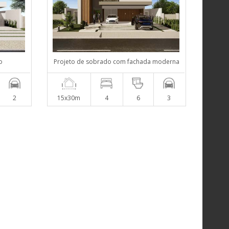
o
Projeto de sobrado com fachada moderna
2
15x30m
4
6
3