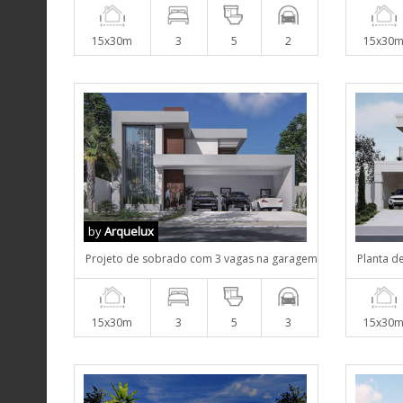
15x30m
3
5
2
15x30
by
Arquelux
Projeto de sobrado com 3 vagas na garagem
Planta d
15x30m
3
5
3
15x30