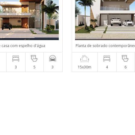
e casa com espelho d'água
Planta de sobrado contemporâne
m
3
5
3
15x30m
4
6