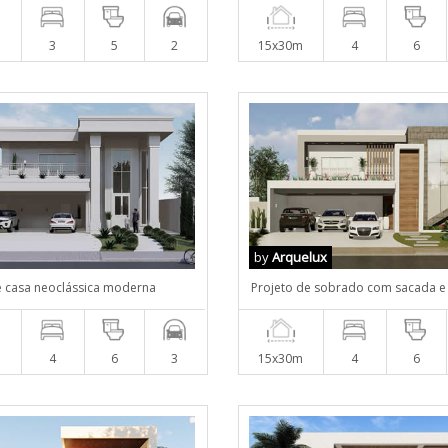
m
3
5
2
15x30m
4
6
by
Arquelux
e casa neoclássica moderna
Projeto de sobrado com sacada e
m
4
6
3
15x30m
4
6