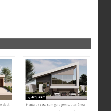
.
by
Arquelux
 e deck
Planta de casa com garagem subterrânea