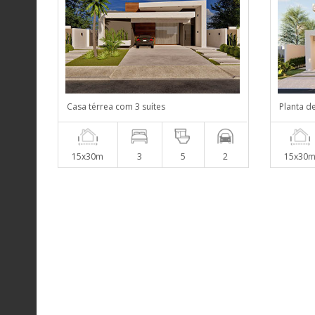
Casa térrea com 3 suítes
Planta d
15x30m
3
5
2
15x30