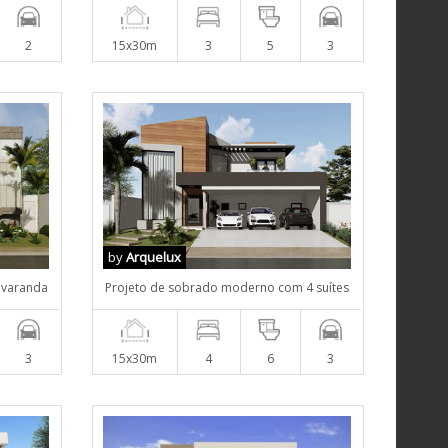
2
15x30m
3
5
3
by
Arquelux
 varanda
Projeto de sobrado moderno com 4 suítes
3
15x30m
4
6
3