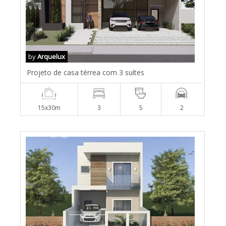
by
Arquelux
Projeto de casa térrea com 3 suítes
15x30m
3
5
2