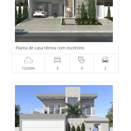
Planta de casa térrea com escritório
12x30m
3
4
2