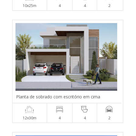
10x25m
4
4
2
Planta de sobrado com escritório em cima
12x30m
4
4
2