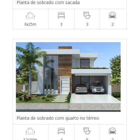
Planta de sobrado com sacada
6x25m
3
3
2
Planta de sobrado com quarto no térreo
12x30m
4
5
2