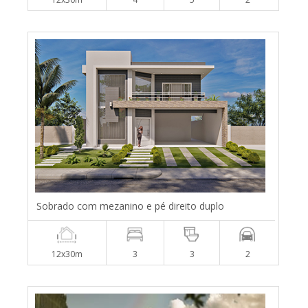
Sobrado com mezanino e pé direito duplo
12x30m
3
3
2