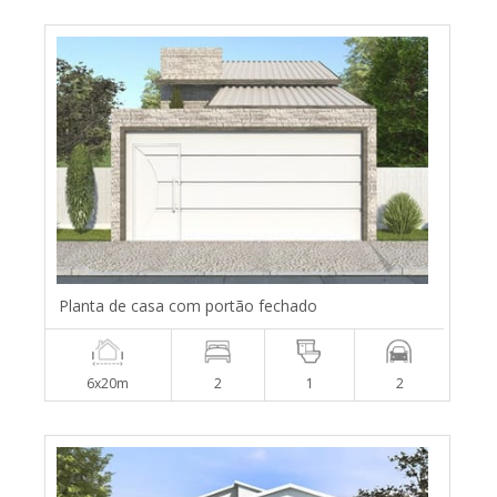
Planta de casa com portão fechado
6x20m
2
1
2