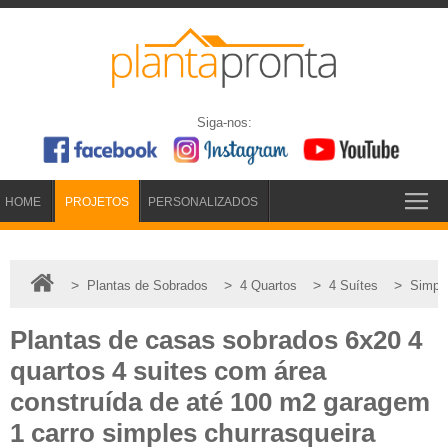
Siga-nos:
HOME
PROJETOS
PERSONALIZADOS
>
>
>
>
Plantas de Sobrados
4 Quartos
4 Suítes
Simpl
Plantas de casas sobrados 6x20 4
quartos 4 suites com área
construída de até 100 m2 garagem
1 carro simples churrasqueira