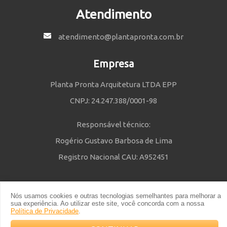
Atendimento
atendimento@plantapronta.com.br
Empresa
Planta Pronta Arquitetura LTDA EPP
CNPJ: 24.247.388/0001-98
Responsável técnico:
Rogério Gustavo Barbosa de Lima
Registro Nacional CAU: A952451
Nós usamos cookies e outras tecnologias semelhantes para melhorar a
Política de Privacidade
e
Termos e Condições
| © 2014 - 2021 Powered
sua experiência. Ao utilizar este site, você concorda com a nossa
by Planta Pronta
Política de Privacidade
.