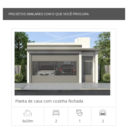
PROJETOS SIMILARES COM O QUE VOCÊ PROCURA
Planta de casa com cozinha fechada
6x20m
2
1
2