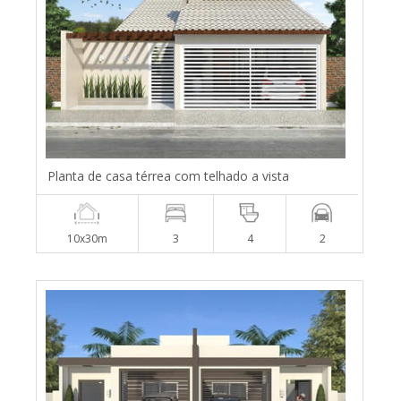
Planta de casa térrea com telhado a vista
10x30m
3
4
2