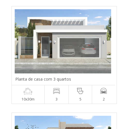
Planta de casa com 3 quartos
10x30m
3
5
2