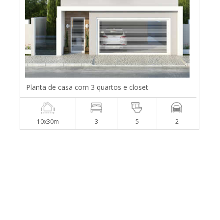
Planta de casa com 3 quartos e closet
10x30m
3
5
2