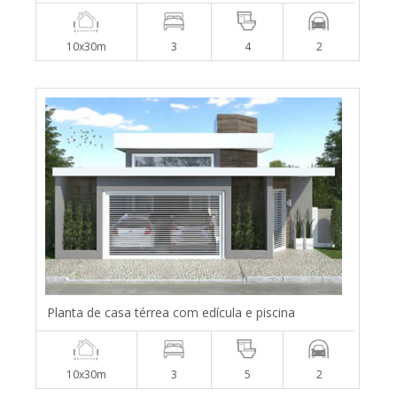
10x30m
3
4
2
Planta de casa térrea com edícula e piscina
10x30m
3
5
2