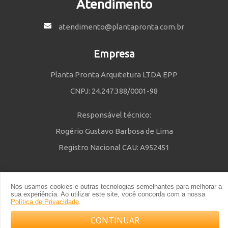
Atendimento
atendimento@plantapronta.com.br
Empresa
Planta Pronta Arquitetura LTDA EPP
CNPJ: 24.247.388/0001-98
Responsável técnico:
Rogério Gustavo Barbosa de Lima
Registro Nacional CAU: A952451
Nós usamos cookies e outras tecnologias semelhantes para melhorar a
Política de Privacidade
e
Termos e Condições
| © 2014 - 2021 Powered
sua experiência. Ao utilizar este site, você concorda com a nossa
by Planta Pronta
Política de Privacidade
.
CONTINUAR
Compre com o arquiteto no WhatsApp