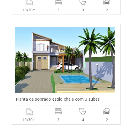
10x30m
3
3
2
Planta de sobrado estilo chalé com 3 suítes
10x30m
3
4
2