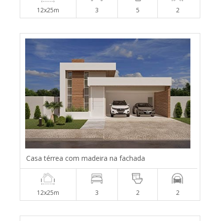
12x25m
3
5
2
Casa térrea com madeira na fachada
12x25m
3
2
2