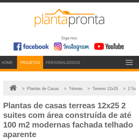
Siga-nos:
HOME
PROJETOS
PERSONALIZADOS
>
>
>
>
Plantas de Casas
Térreas
Terreno 12x25
2 Suí
Plantas de casas terreas 12x25 2
suites com área construída de até
100 m2 modernas fachada telhado
aparente