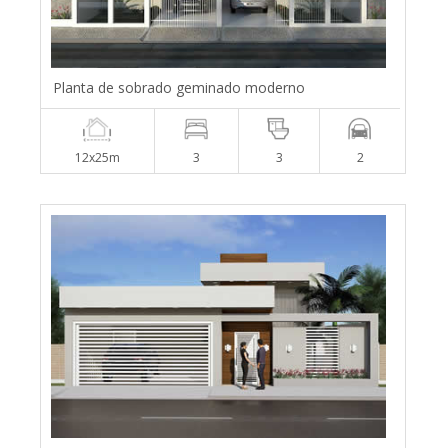
Planta de sobrado geminado moderno
12x25m
3
3
2