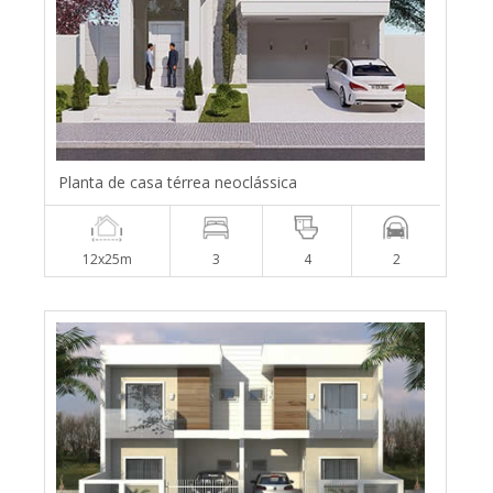
Planta de casa térrea neoclássica
12x25m
3
4
2