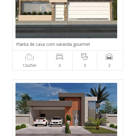
Planta de casa com varanda gourmet
12x25m
3
3
2