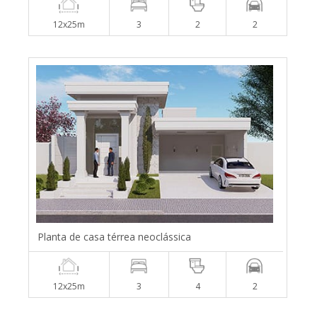
12x25m
3
2
2
Planta de casa térrea neoclássica
12x25m
3
4
2