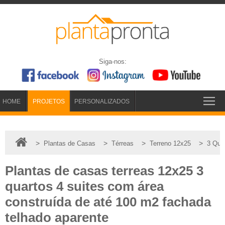
Siga-nos:
HOME
PROJETOS
PERSONALIZADOS
>
>
>
>
Plantas de Casas
Térreas
Terreno 12x25
3 Qua
Plantas de casas terreas 12x25 3
quartos 4 suites com área
construída de até 100 m2 fachada
telhado aparente