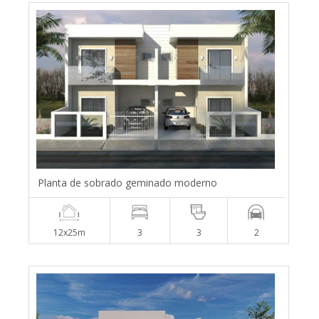
Planta de sobrado geminado moderno
12x25m
3
3
2