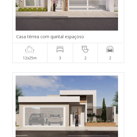
Casa térrea com quintal espaçoso
12x25m
3
2
2