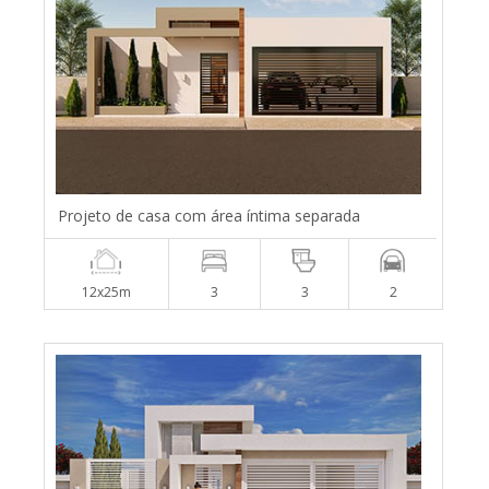
Projeto de casa com área íntima separada
12x25m
3
3
2