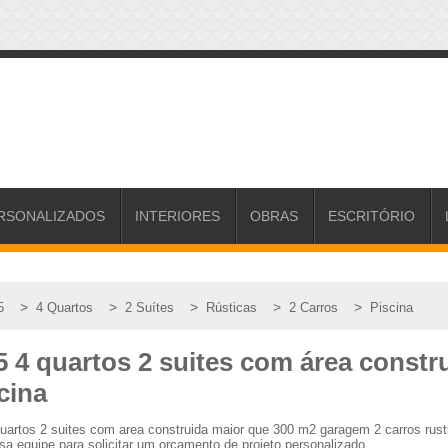
RSONALIZADOS
INTERIORES
OBRAS
ESCRITÓRIO
>
>
>
>
>
5
4 Quartos
2 Suítes
Rústicas
2 Carros
Piscina
5 4 quartos 2 suites com área const
cina
quartos 2 suites com area construida maior que 300 m2 garagem 2 carros rus
a equipe para solicitar um orçamento de projeto personalizado.