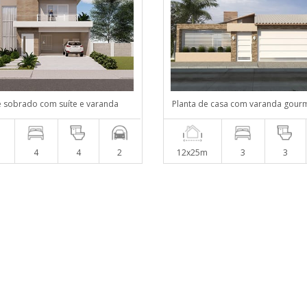
e sobrado com suíte e varanda
Planta de casa com varanda gour
m
4
4
2
12x25m
3
3