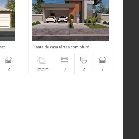
met
Planta de casa térrea com ofurô
2
12x25m
3
2
2