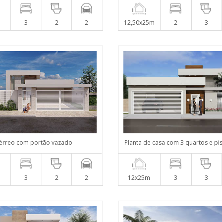
m
3
2
2
12,50x25m
2
3
térreo com portão vazado
Planta de casa com 3 quartos e pi
m
3
2
2
12x25m
3
3