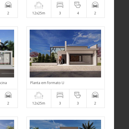
2
12x25m
3
4
2
scina
Planta em formato U
2
12x25m
3
3
2