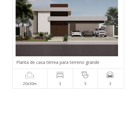
Planta de casa térrea para terreno grande
20x30m
3
5
3