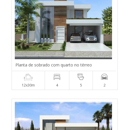
Planta de sobrado com quarto no térreo
12x30m
4
5
2