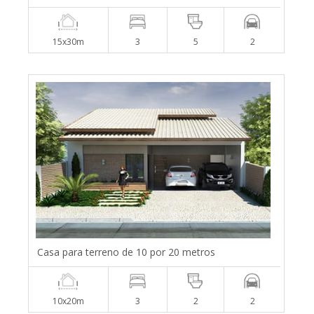
15x30m
3
5
2
Casa para terreno de 10 por 20 metros
10x20m
3
2
2