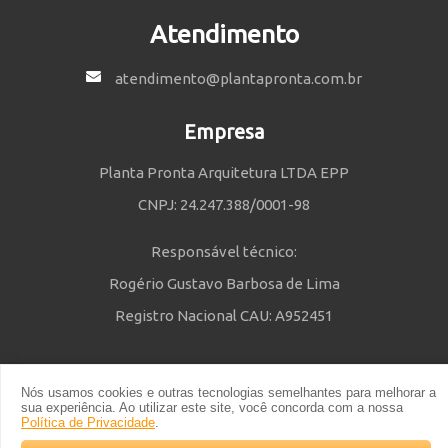
Atendimento
atendimento@plantapronta.com.br
Empresa
Planta Pronta Arquitetura LTDA EPP
CNPJ: 24.247.388/0001-98
Responsável técnico:
Rogério Gustavo Barbosa de Lima
Registro Nacional CAU: A952451
Nós usamos cookies e outras tecnologias semelhantes para melhorar a
Política de Privacidade
e
Termos e Condições
| © 2014 - 2021 Powered
sua experiência. Ao utilizar este site, você concorda com a nossa
by Planta Pronta
Política de Privacidade
.