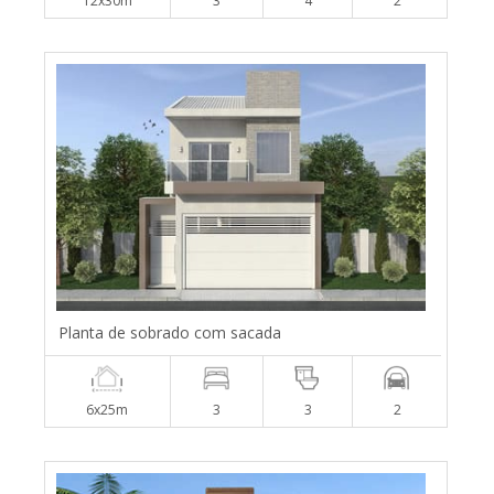
12x30m
3
4
2
Planta de sobrado com sacada
6x25m
3
3
2