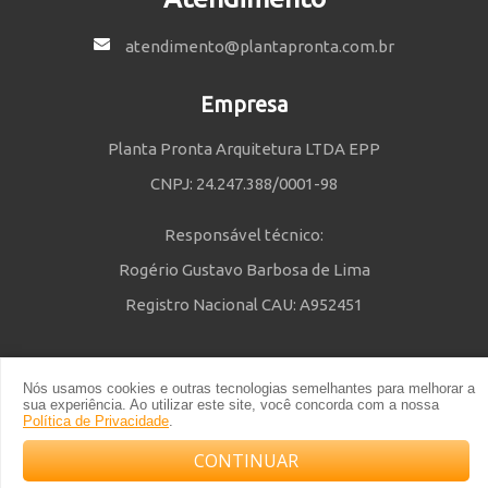
atendimento@plantapronta.com.br
Empresa
Planta Pronta Arquitetura LTDA EPP
CNPJ: 24.247.388/0001-98
Responsável técnico:
Rogério Gustavo Barbosa de Lima
Registro Nacional CAU: A952451
Nós usamos cookies e outras tecnologias semelhantes para melhorar a
Política de Privacidade
e
Termos e Condições
| © 2014 - 2021 Powered
sua experiência. Ao utilizar este site, você concorda com a nossa
by Planta Pronta
Política de Privacidade
.
CONTINUAR
Compre com o arquiteto no WhatsApp