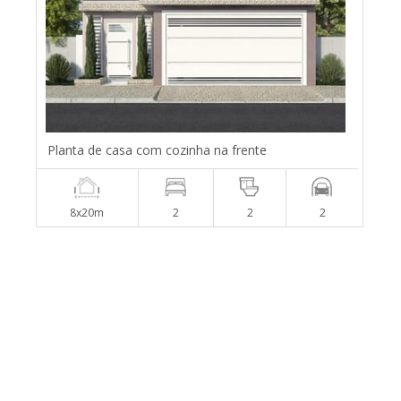
Planta de casa com cozinha na frente
8x20m
2
2
2