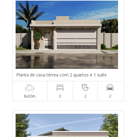
Planta de casa térrea com 2 quartos e 1 suíte
8x20m
3
2
2