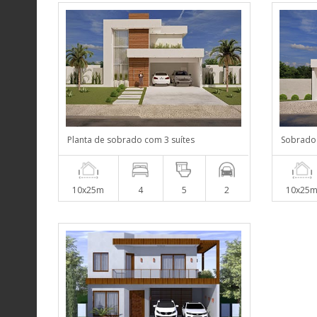
Planta de sobrado com 3 suítes
Sobrado 
10x25m
4
5
2
10x25