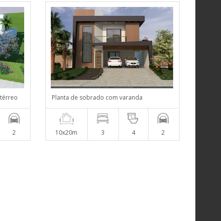
térreo
Planta de sobrado com varanda
2
10x20m
3
4
2