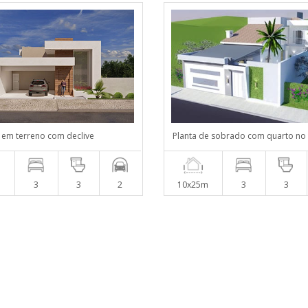
em terreno com declive
Planta de sobrado com quarto no 
m
3
3
2
10x25m
3
3