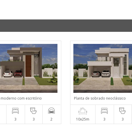
 moderno com escritório
Planta de sobrado neoclássico
m
3
3
2
10x25m
3
3