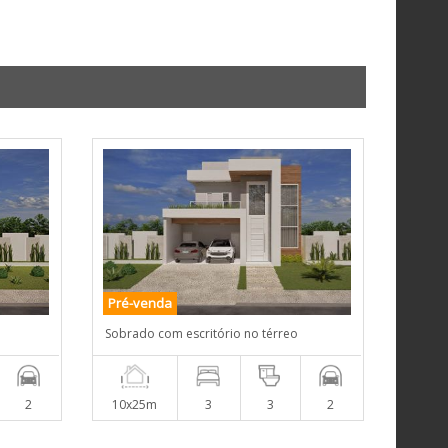
Pré-venda
Sobrado com escritório no térreo
2
10x25m
3
3
2