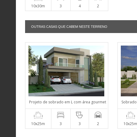
10x30m
3
4
2
OUTRAS CASAS QUE CABEM NESTE TERRENO
Projeto de sobrado em L com área gourmet
Sobrado
10x25m
3
3
2
10x25