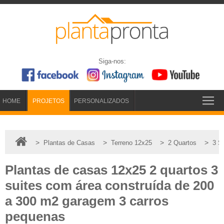
Siga-nos:
HOME
PROJETOS
PERSONALIZADOS
>
>
>
>
Plantas de Casas
Terreno 12x25
2 Quartos
3 S
Plantas de casas 12x25 2 quartos 3
suites com área construída de 200
a 300 m2 garagem 3 carros
pequenas