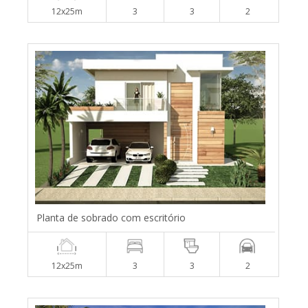
12x25m
3
3
2
Planta de sobrado com escritório
12x25m
3
3
2