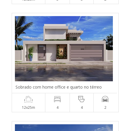
Sobrado com home office e quarto no térreo
12x25m
4
4
2