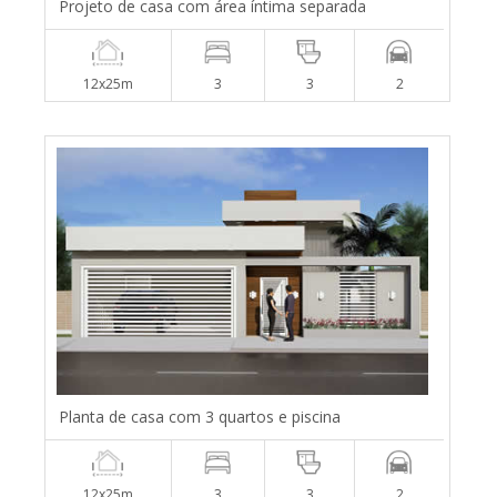
Projeto de casa com área íntima separada
12x25m
3
3
2
Planta de casa com 3 quartos e piscina
12x25m
3
3
2