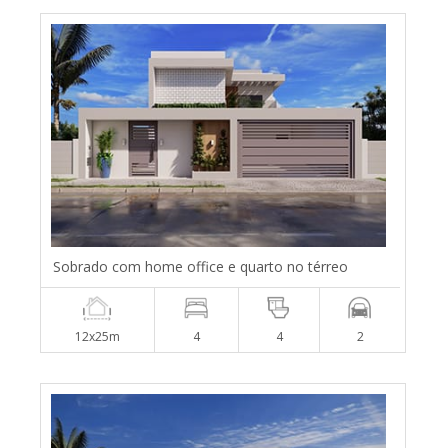
Sobrado com home office e quarto no térreo
12x25m
4
4
2