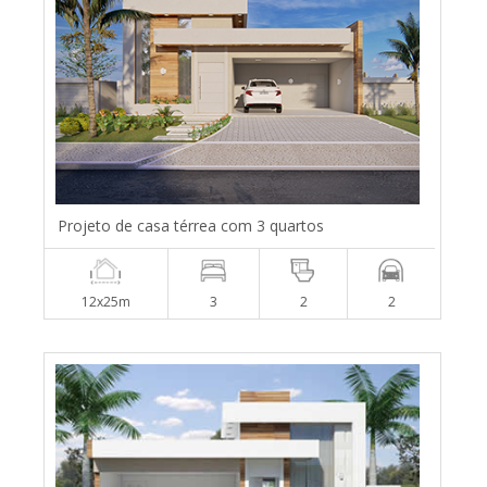
Projeto de casa térrea com 3 quartos
12x25m
3
2
2