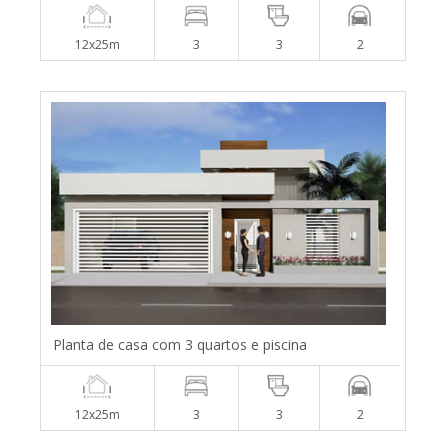
12x25m
3
3
2
Planta de casa com 3 quartos e piscina
12x25m
3
3
2