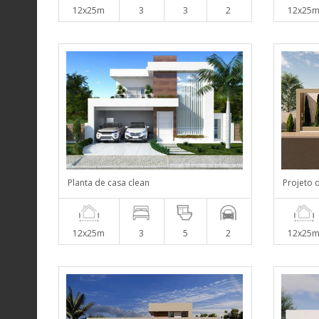
12x25m
3
3
2
12x25
Planta de casa clean
Projeto 
12x25m
3
5
2
12x25