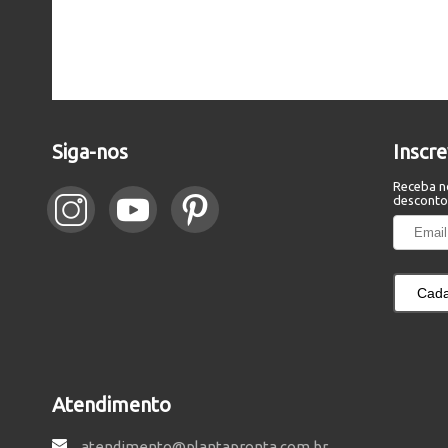
Siga-nos
Inscr
Receba n
desconto
Cada
Atendimento
atendimento@plantapronta.com.br