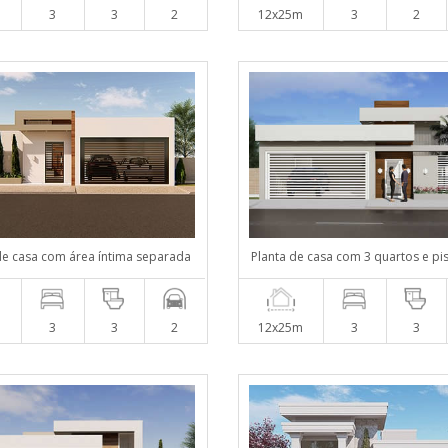
m
3
3
2
12x25m
3
2
de casa com área íntima separada
Planta de casa com 3 quartos e pi
m
3
3
2
12x25m
3
3