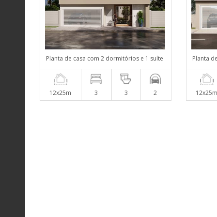
Planta de casa com 2 dormitórios e 1 suíte
Planta d
12x25m
3
3
2
12x25