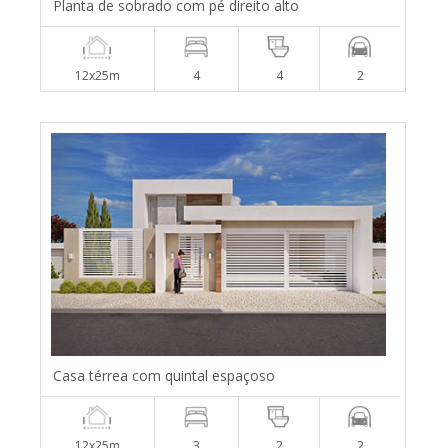
Planta de sobrado com pé direito alto
12x25m
4
4
2
Casa térrea com quintal espaçoso
12x25m
3
2
2