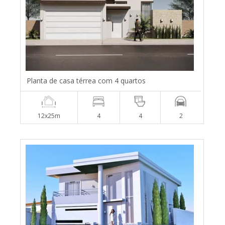
Planta de casa térrea com 4 quartos
12x25m
4
4
2