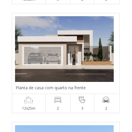
Planta de casa com quarto na frente
12x25m
2
3
2