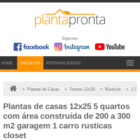
Siga-nos:
HOME
PROJETOS
PERSONALIZADOS
>
>
>
>
Plantas de Casas
Terreno 12x25
Rústicas
1 Ca
Plantas de casas 12x25 5 quartos
com área construída de 200 a 300
m2 garagem 1 carro rusticas
closet