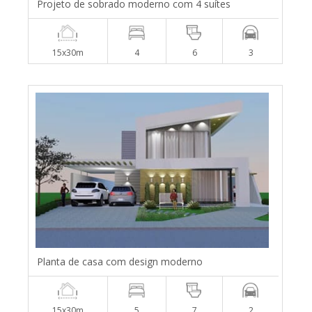
Projeto de sobrado moderno com 4 suítes
15x30m
4
6
3
Planta de casa com design moderno
15x30m
5
7
2