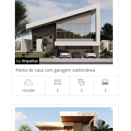
by
Arquelux
Planta de casa com garagem subterrânea
15x30m
3
5
3