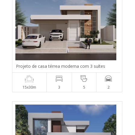
Projeto de casa térrea moderna com 3 suítes
15x30m
3
5
2