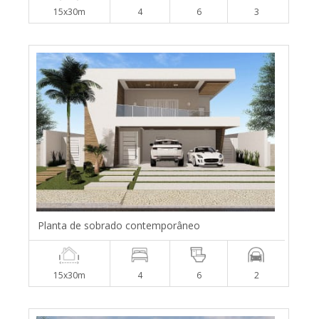
15x30m
4
6
3
Planta de sobrado contemporâneo
15x30m
4
6
2