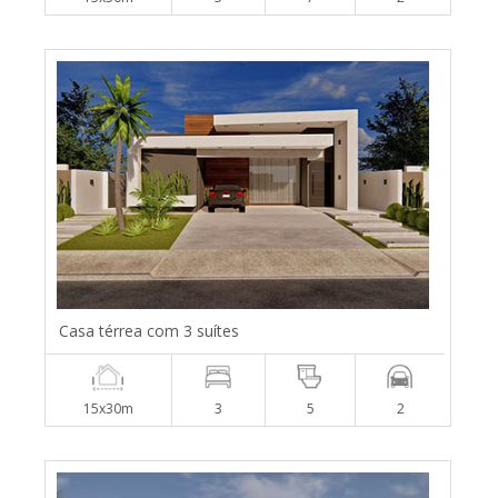
Casa térrea com 3 suítes
15x30m
3
5
2