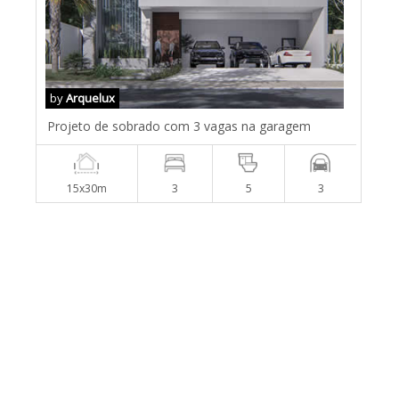
by
Arquelux
Projeto de sobrado com 3 vagas na garagem
15x30m
3
5
3