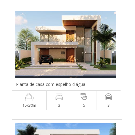
Planta de casa com espelho d'água
15x30m
3
5
3