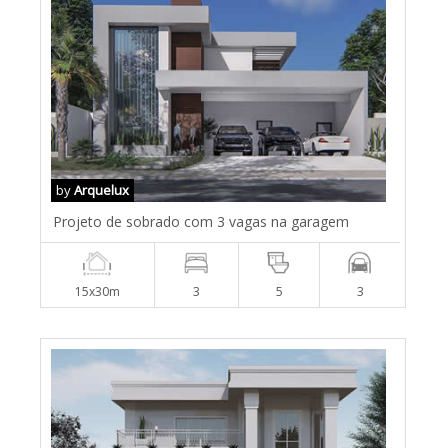
by
Arquelux
Projeto de sobrado com 3 vagas na garagem
15x30m
3
5
3