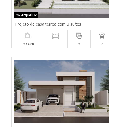
by
Arquelux
Projeto de casa térrea com 3 suítes
15x30m
3
5
2