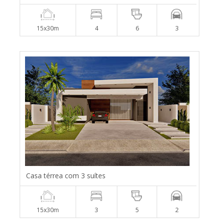
15x30m
4
6
3
Casa térrea com 3 suítes
15x30m
3
5
2