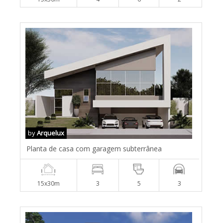
by
Arquelux
Planta de casa com garagem subterrânea
15x30m
3
5
3