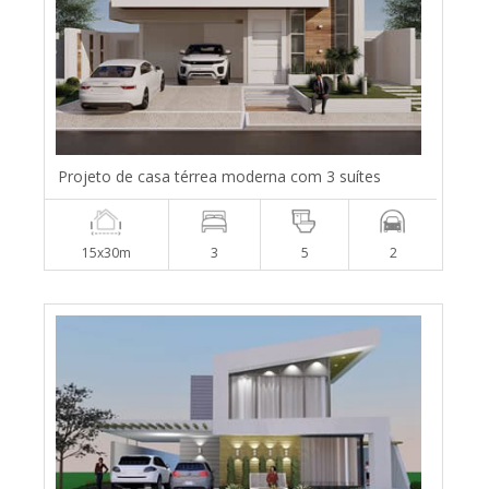
Projeto de casa térrea moderna com 3 suítes
15x30m
3
5
2