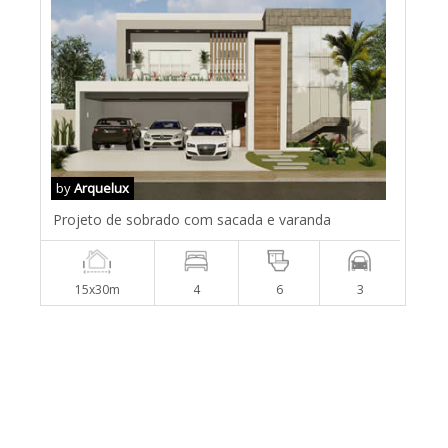
by
Arquelux
Projeto de sobrado com sacada e varanda
15x30m
4
6
3