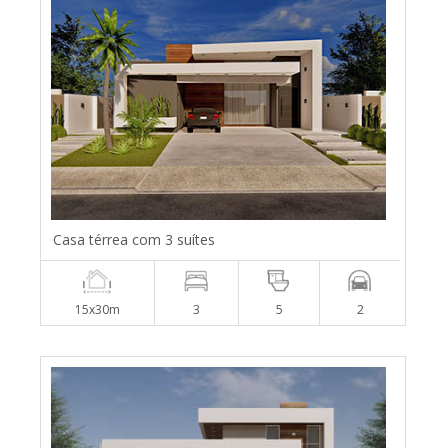
Casa térrea com 3 suítes
15x30m
3
5
2