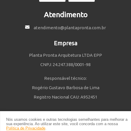
Atendimento
atendimento@plantapronta.com.br
Empresa
Planta Pronta Arquitetura LTDA EPP
CNPJ: 24.247.388/0001-98
Responsável técnico:
Rogério Gustavo Barbosa de Lima
Registro Nacional CAU: A952451
Nós usamos cookies e outras tecnologias semelhantes para melhorar a
Política de Privacidade
e
Termos e Condições
| © 2014 - 2021 Powered
sua experiência. Ao utilizar este site, você concorda com a nossa
by Planta Pronta
Política de Privacidade
.