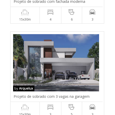
Projeto de sobrado com fachada moderna
15x30m
4
6
3
by
Arquelux
Projeto de sobrado com 3 vagas na garagem
15x30m
3
5
3