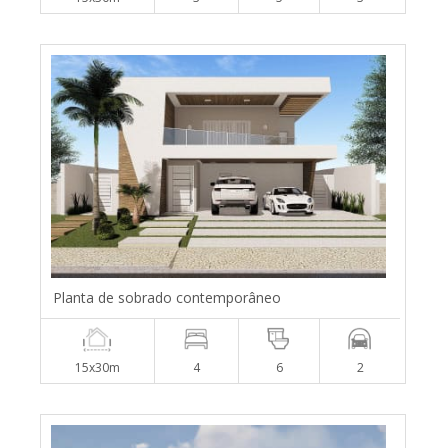
Planta de sobrado contemporâneo
15x30m
4
6
2