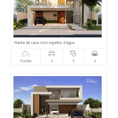
Planta de casa com espelho d'água
15x30m
3
5
3