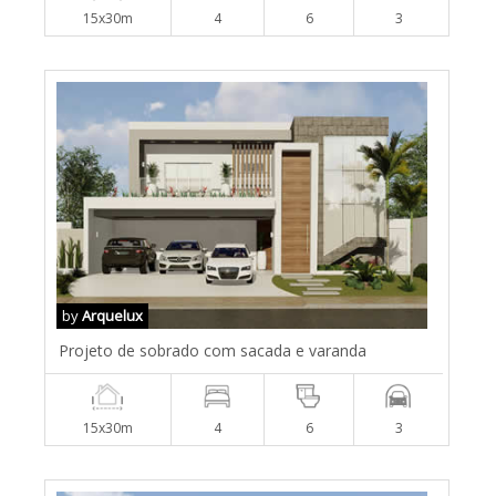
15x30m
4
6
3
by
Arquelux
Projeto de sobrado com sacada e varanda
15x30m
4
6
3