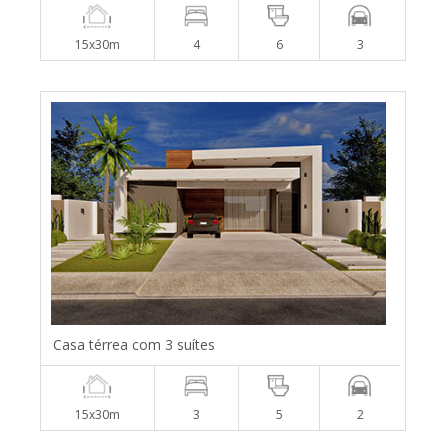
15x30m
4
6
3
Casa térrea com 3 suítes
15x30m
3
5
2