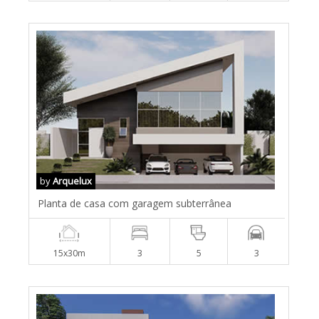
by
Arquelux
Planta de casa com garagem subterrânea
15x30m
3
5
3