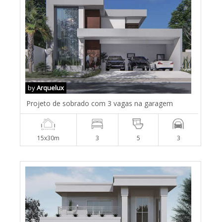
by
Arquelux
Projeto de sobrado com 3 vagas na garagem
15x30m
3
5
3