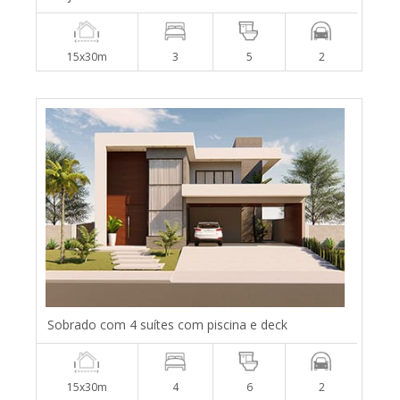
15x30m
3
5
2
Sobrado com 4 suítes com piscina e deck
15x30m
4
6
2