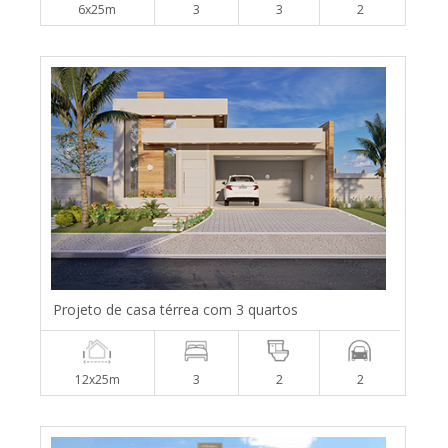
6x25m
3
3
2
Projeto de casa térrea com 3 quartos
12x25m
3
2
2