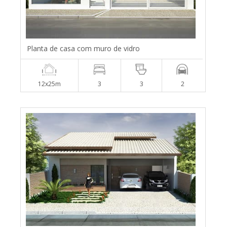
Planta de casa com muro de vidro
12x25m
3
3
2