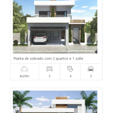
Planta de sobrado com 2 quartos e 1 suíte
8x20m
3
4
2