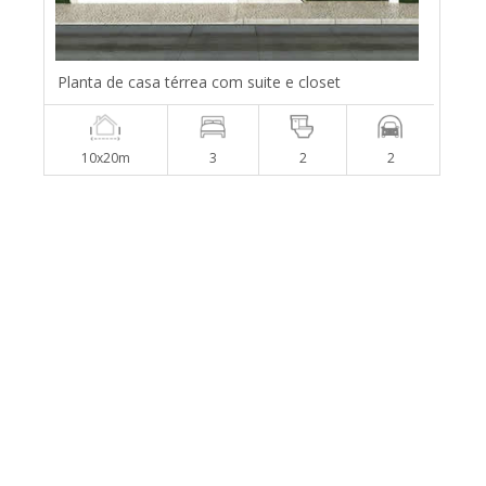
Planta de casa térrea com suite e closet
10x20m
3
2
2