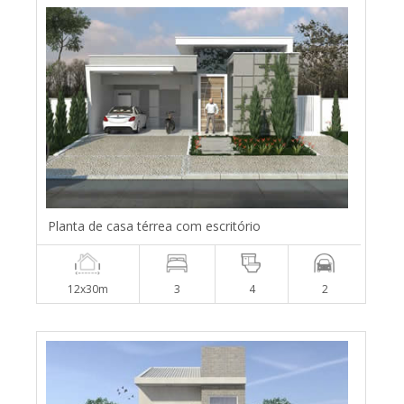
Planta de casa térrea com escritório
12x30m
3
4
2