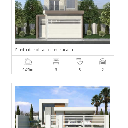
Planta de sobrado com sacada
6x25m
3
3
2