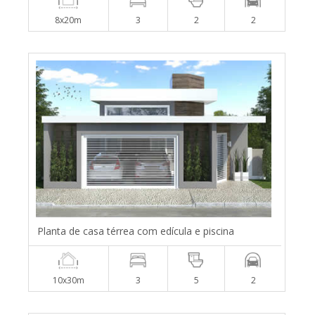
8x20m
3
2
2
Planta de casa térrea com edícula e piscina
10x30m
3
5
2