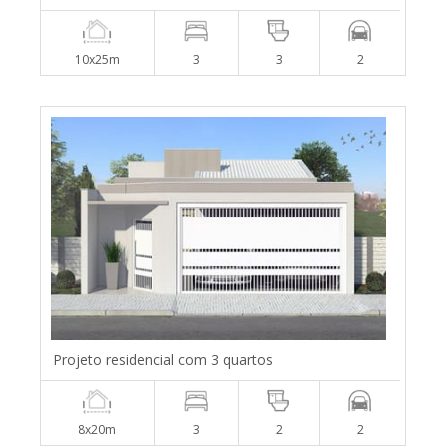
10x25m
3
3
2
Projeto residencial com 3 quartos
8x20m
3
2
2