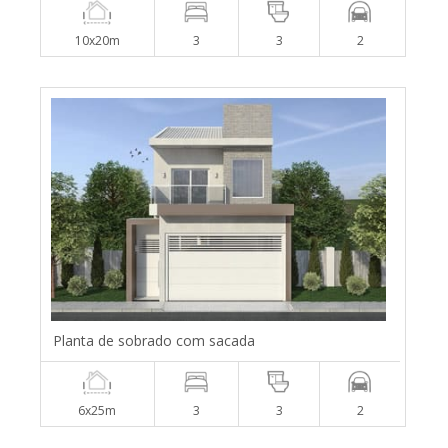
10x20m
3
3
2
Planta de sobrado com sacada
6x25m
3
3
2