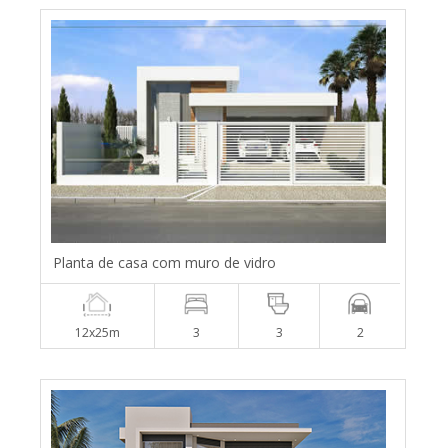
Planta de casa com muro de vidro
12x25m
3
3
2