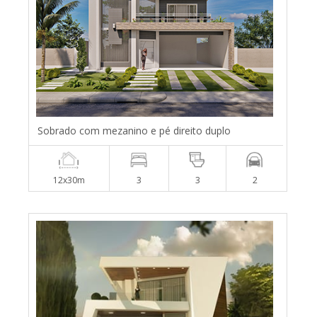
Sobrado com mezanino e pé direito duplo
12x30m
3
3
2