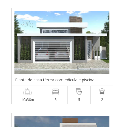
Planta de casa térrea com edícula e piscina
10x30m
3
5
2