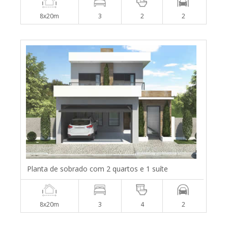
8x20m
3
2
2
Planta de sobrado com 2 quartos e 1 suíte
8x20m
3
4
2