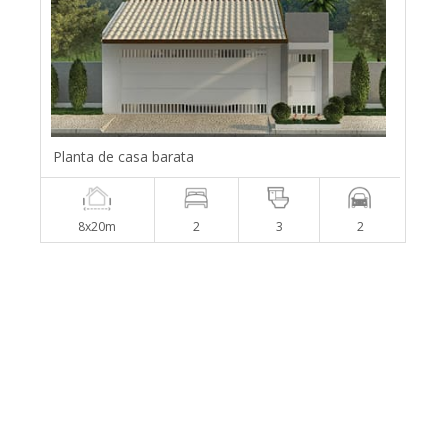
Planta de casa barata
8x20m
2
3
2