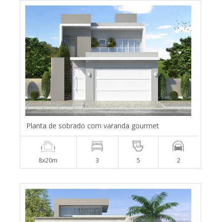
Planta de sobrado com varanda gourmet
8x20m
3
5
2