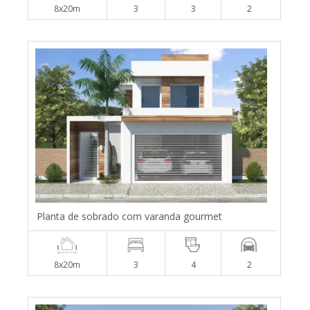
8x20m
3
3
2
Planta de sobrado com varanda gourmet
8x20m
3
4
2