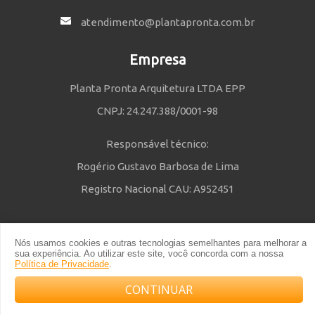
atendimento@plantapronta.com.br
Empresa
Planta Pronta Arquitetura LTDA EPP
CNPJ: 24.247.388/0001-98
Responsável técnico:
Rogério Gustavo Barbosa de Lima
Registro Nacional CAU: A952451
Nós usamos cookies e outras tecnologias semelhantes para melhorar a
Política de Privacidade
e
Termos e Condições
| © 2014 - 2021 Powered
sua experiência. Ao utilizar este site, você concorda com a nossa
by Planta Pronta
Política de Privacidade
.
CONTINUAR
Compre com o arquiteto no WhatsApp