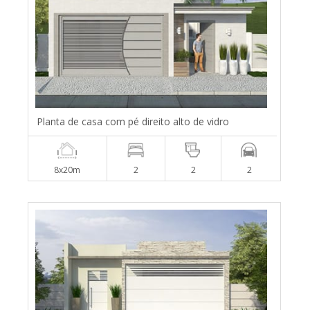
Planta de casa com pé direito alto de vidro
8x20m
2
2
2