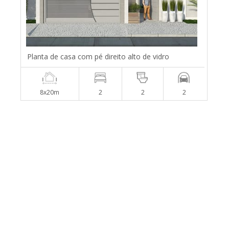
Planta de casa com pé direito alto de vidro
8x20m
2
2
2