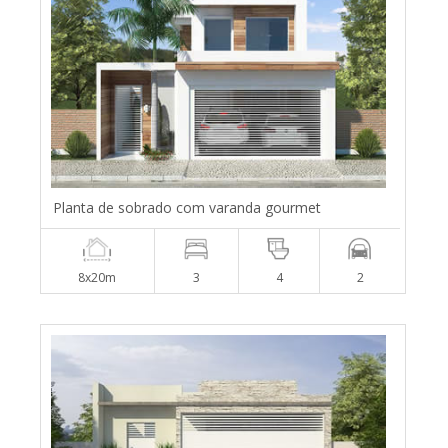
Planta de sobrado com varanda gourmet
8x20m
3
4
2