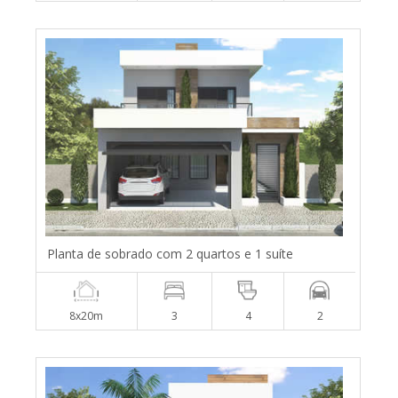
Planta de sobrado com 2 quartos e 1 suíte
8x20m
3
4
2