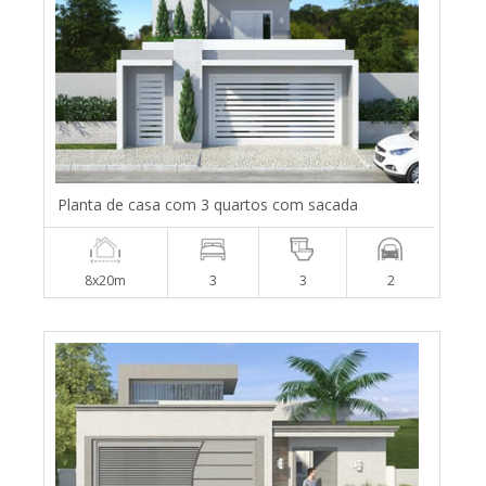
Planta de casa com 3 quartos com sacada
8x20m
3
3
2