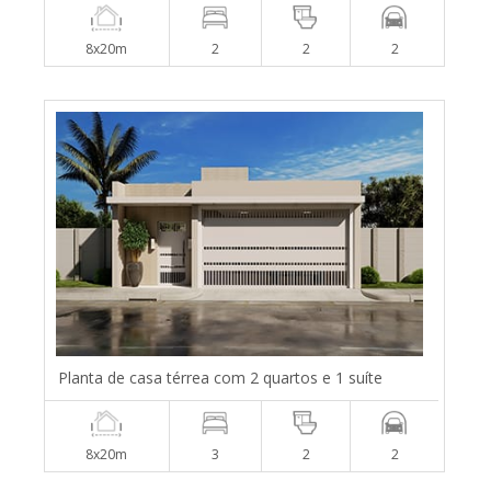
8x20m
2
2
2
Planta de casa térrea com 2 quartos e 1 suíte
8x20m
3
2
2