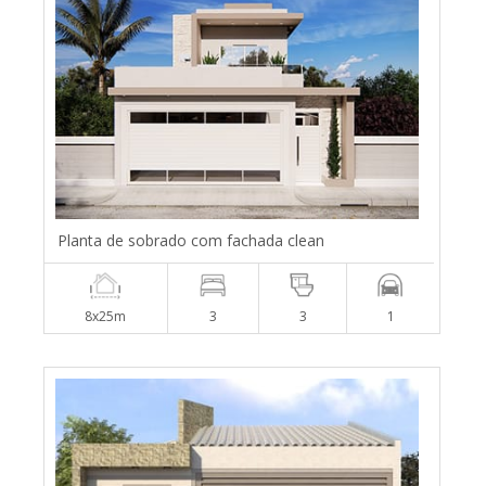
Planta de sobrado com fachada clean
8x25m
3
3
1