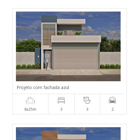
Projeto com fachada azul
8x25m
3
3
2