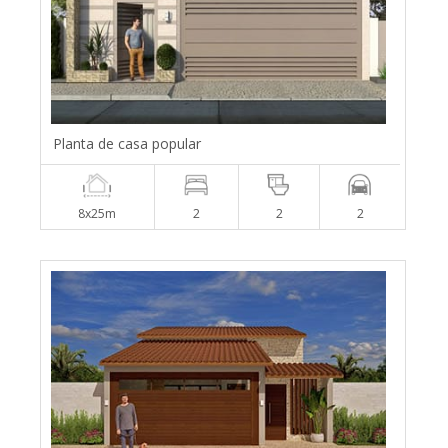
Planta de casa popular
8x25m
2
2
2