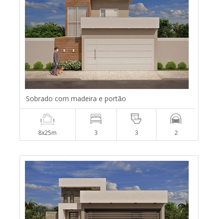
Sobrado com madeira e portão
8x25m
3
3
2