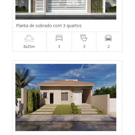
Planta de sobrado com 3 quartos
8x25m
3
3
2