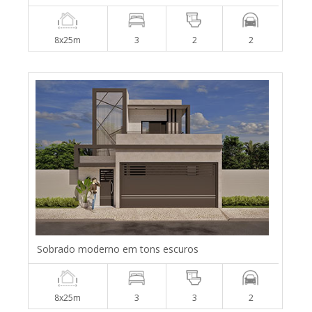
8x25m
3
2
2
Sobrado moderno em tons escuros
8x25m
3
3
2