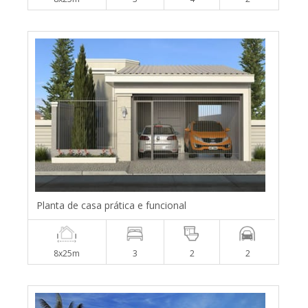
Planta de casa prática e funcional
8x25m
3
2
2