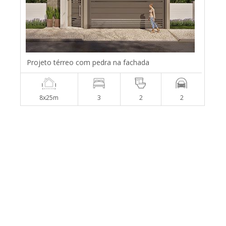
Projeto térreo com pedra na fachada
8x25m
3
2
2