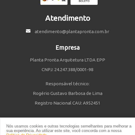
Atendimento
atendimento@plantapronta.com.br
Empresa
Planta Pronta Arquitetura LTDA EPP
CNPJ: 24.247.388/0001-98
Responsável técnico:
Rogério Gustavo Barbosa de Lima
Registro Nacional CAU: A952451
Nós usamos cookies e outras tecnologias semelhantes para melhorar a
Política de Privacidade
e
Termos e Condições
| © 2014 - 2021 Powered
sua experiência. Ao utilizar este site, você concorda com a nossa
by Planta Pronta