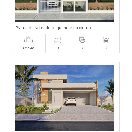
Planta de sobrado pequeno e moderno
6x25m
3
3
2