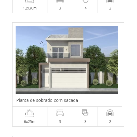
12x30m
3
4
2
Planta de sobrado com sacada
6x25m
3
3
2