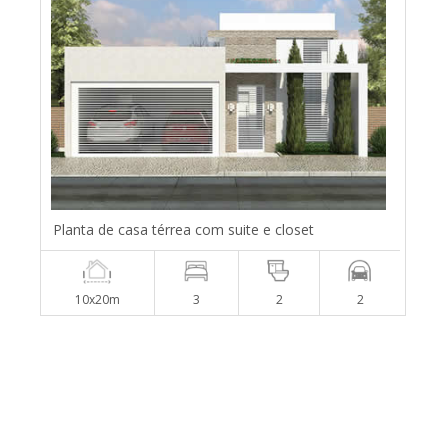
Planta de casa térrea com suite e closet
10x20m
3
2
2