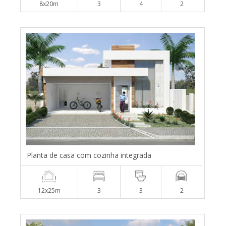
8x20m
3
4
2
Planta de casa com cozinha integrada
12x25m
3
3
2