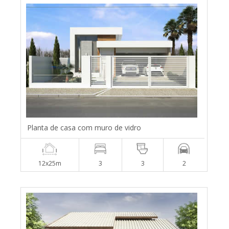
Planta de casa com muro de vidro
12x25m
3
3
2