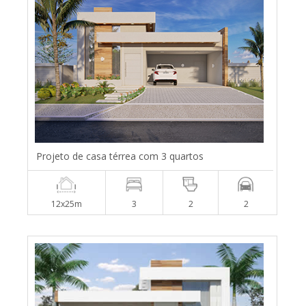
Projeto de casa térrea com 3 quartos
12x25m
3
2
2