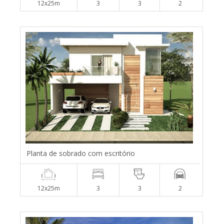
12x25m
3
3
2
Planta de sobrado com escritório
12x25m
3
3
2