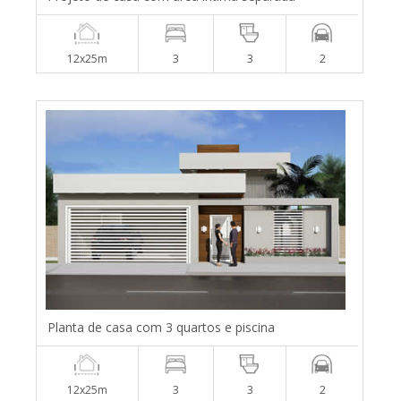
12x25m
3
3
2
Planta de casa com 3 quartos e piscina
12x25m
3
3
2