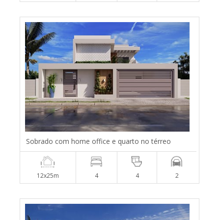
Sobrado com home office e quarto no térreo
12x25m
4
4
2