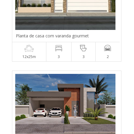
Planta de casa com varanda gourmet
12x25m
3
3
2