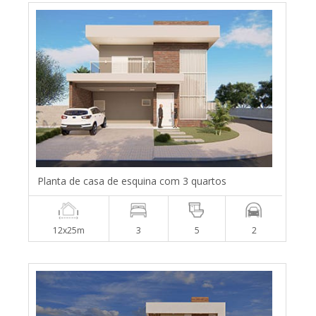
Planta de casa de esquina com 3 quartos
12x25m
3
5
2