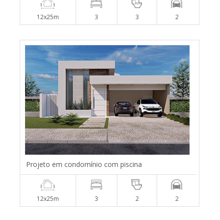
12x25m
3
3
2
Projeto em condomínio com piscina
12x25m
3
2
2