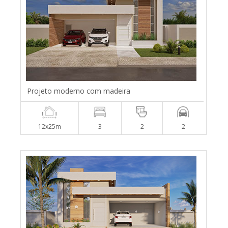
Projeto moderno com madeira
12x25m
3
2
2