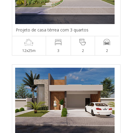
Projeto de casa térrea com 3 quartos
12x25m
3
2
2