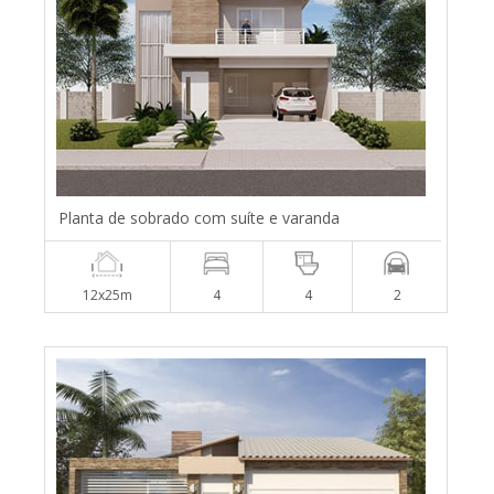
Planta de sobrado com suíte e varanda
12x25m
4
4
2