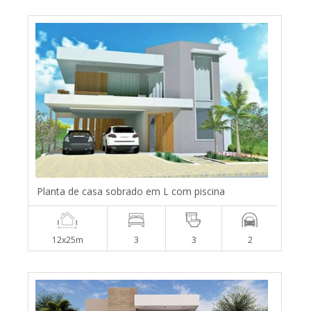
Planta de casa sobrado em L com piscina
12x25m
3
3
2