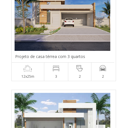
Projeto de casa térrea com 3 quartos
12x25m
3
2
2