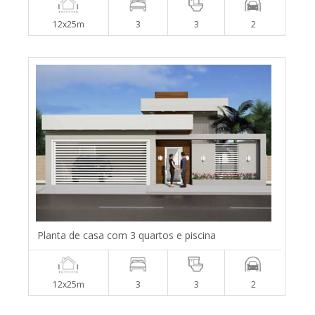
12x25m
3
3
2
Planta de casa com 3 quartos e piscina
12x25m
3
3
2