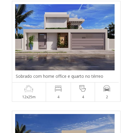
Sobrado com home office e quarto no térreo
12x25m
4
4
2