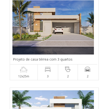
Projeto de casa térrea com 3 quartos
12x25m
3
2
2