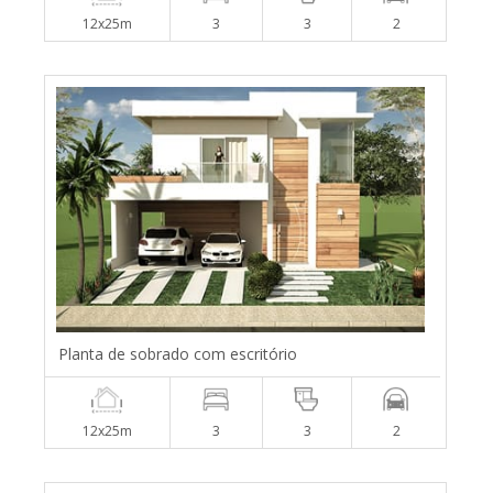
12x25m
3
3
2
Planta de sobrado com escritório
12x25m
3
3
2