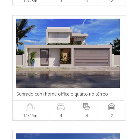
12x25m
3
3
2
Sobrado com home office e quarto no térreo
12x25m
4
4
2