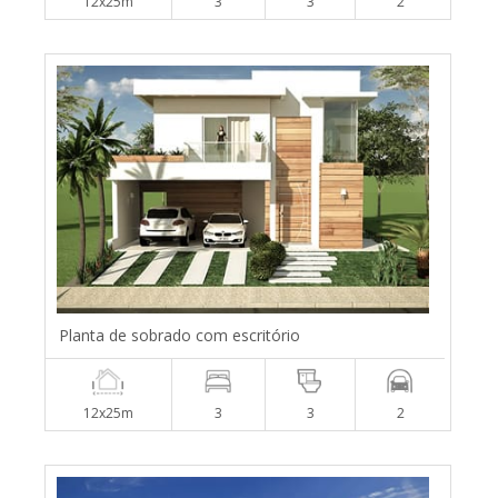
12x25m
3
3
2
Planta de sobrado com escritório
12x25m
3
3
2