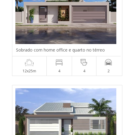
Sobrado com home office e quarto no térreo
12x25m
4
4
2