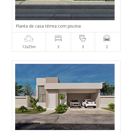
Planta de casa térrea com piscina
12x25m
3
3
2