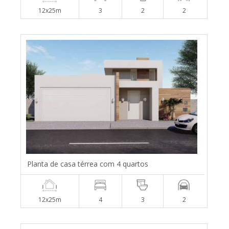
12x25m
3
2
2
Planta de casa térrea com 4 quartos
12x25m
4
3
2