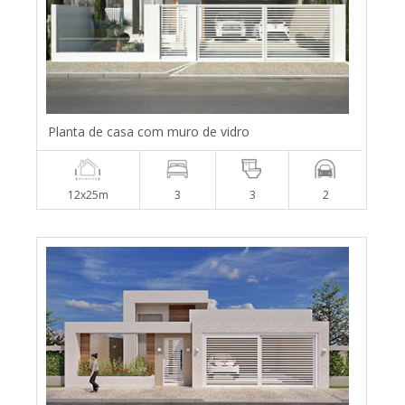
Planta de casa com muro de vidro
12x25m
3
3
2