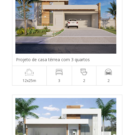
Projeto de casa térrea com 3 quartos
12x25m
3
2
2