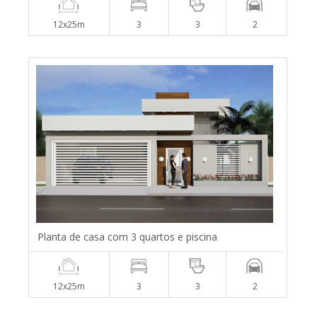
12x25m
3
3
2
Planta de casa com 3 quartos e piscina
12x25m
3
3
2