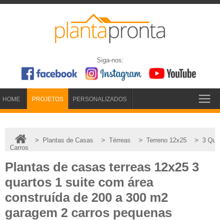
Siga-nos:
HOME
PROJETOS
PERSONALIZADOS
>
>
>
>
Plantas de Casas
Térreas
Terreno 12x25
3 Qua
Carros
Plantas de casas terreas 12x25 3
quartos 1 suite com área
construída de 200 a 300 m2
garagem 2 carros pequenas