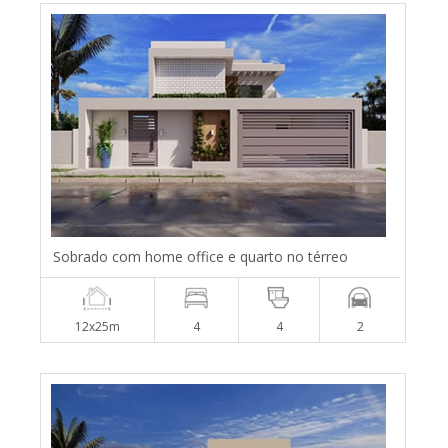
Sobrado com home office e quarto no térreo
12x25m
4
4
2