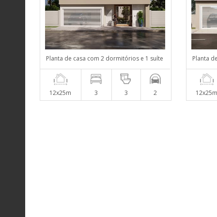
Planta de casa com 2 dormitórios e 1 suíte
Planta d
12x25m
3
3
2
12x25