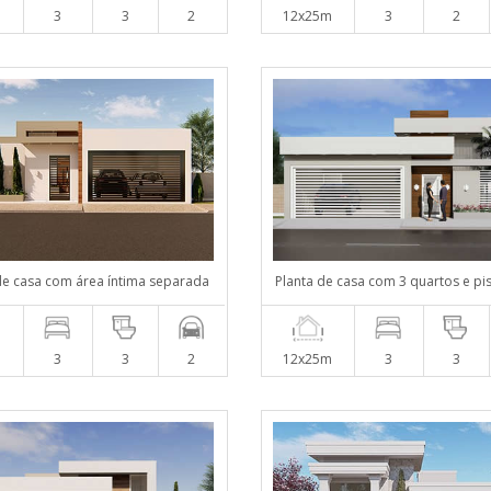
m
3
3
2
12x25m
3
2
de casa com área íntima separada
Planta de casa com 3 quartos e pi
m
3
3
2
12x25m
3
3