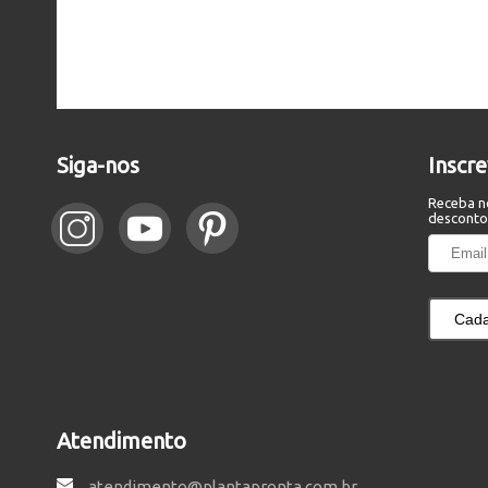
Siga-nos
Inscr
Receba n
desconto
Cada
Atendimento
atendimento@plantapronta.com.br