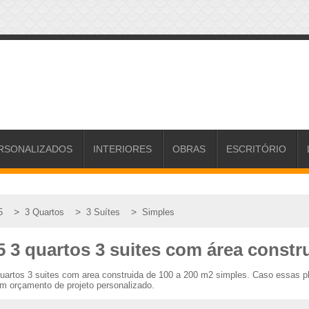
RSONALIZADOS
INTERIORES
OBRAS
ESCRITÓRIO
>
>
>
5
3 Quartos
3 Suítes
Simples
5 3 quartos 3 suites com área constr
 quartos 3 suites com area construida de 100 a 200 m2 simples. Caso essas
um orçamento de projeto personalizado.