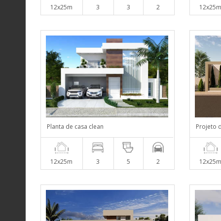
12x25m
3
3
2
12x25
Planta de casa clean
Projeto 
12x25m
3
5
2
12x25