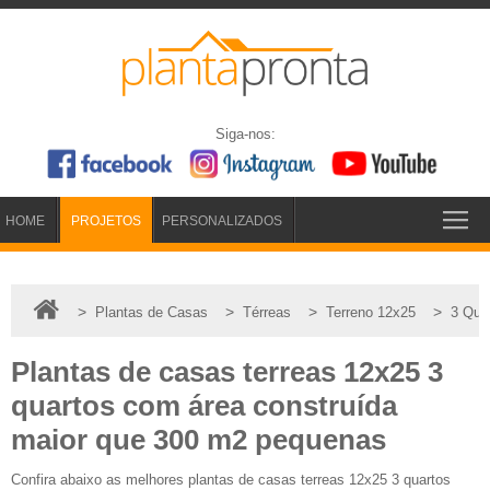
Siga-nos:
HOME
PROJETOS
PERSONALIZADOS
>
>
>
>
Plantas de Casas
Térreas
Terreno 12x25
3 Qua
Plantas de casas terreas 12x25 3
quartos com área construída
maior que 300 m2 pequenas
Confira abaixo as melhores plantas de casas terreas 12x25 3 quartos