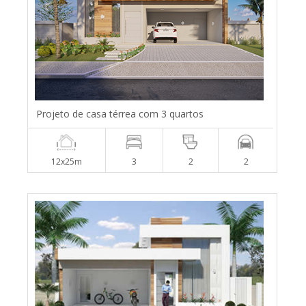
Projeto de casa térrea com 3 quartos
12x25m
3
2
2