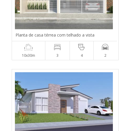
Planta de casa térrea com telhado a vista
10x30m
3
4
2