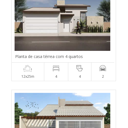
Planta de casa térrea com 4 quartos
12x25m
4
4
2