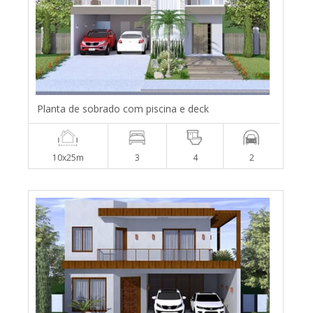
Planta de sobrado com piscina e deck
10x25m
3
4
2