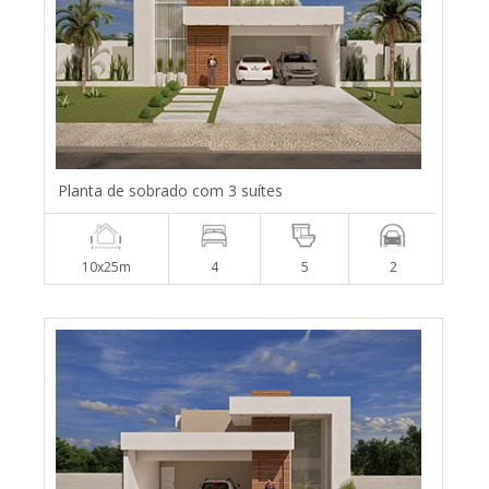
Planta de sobrado com 3 suítes
10x25m
4
5
2