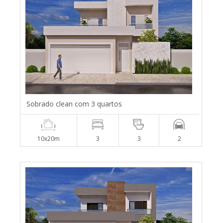
Sobrado clean com 3 quartos
10x20m
3
3
2