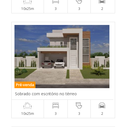
10x25m
3
3
2
Pré-venda
Sobrado com escritório no térreo
10x25m
3
3
2