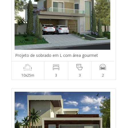
Projeto de sobrado em L com área gourmet
10x25m
3
3
2