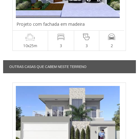
Projeto com fachada em madeira
10x25m
3
3
2
OUTRAS CASAS QUE CABEM NESTE TERRENO