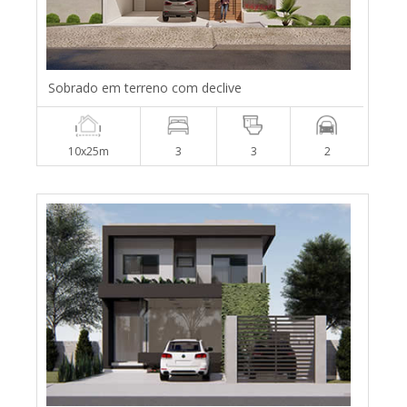
Sobrado em terreno com declive
10x25m
3
3
2