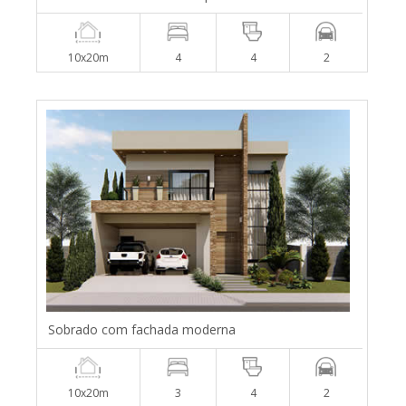
10x20m
4
4
2
Sobrado com fachada moderna
10x20m
3
4
2