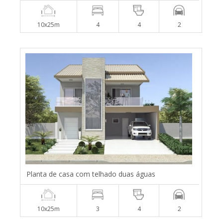
10x25m
4
4
2
Planta de casa com telhado duas águas
10x25m
3
4
2