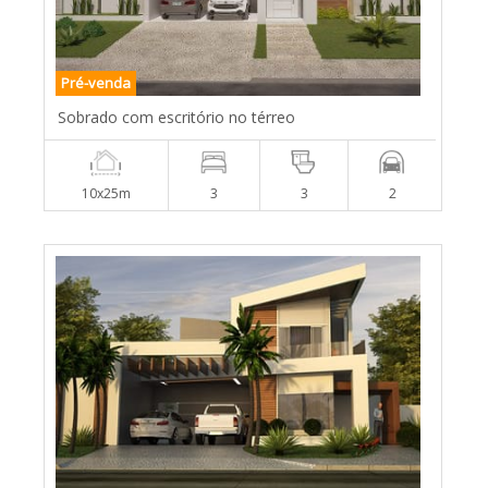
Pré-venda
Sobrado com escritório no térreo
10x25m
3
3
2