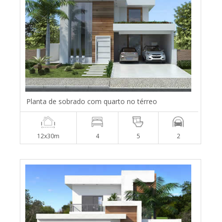
Planta de sobrado com quarto no térreo
12x30m
4
5
2