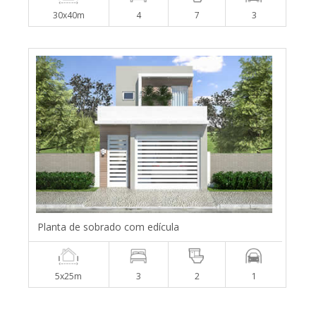
30x40m
4
7
3
Planta de sobrado com edícula
5x25m
3
2
1