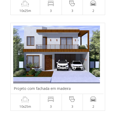
10x25m
3
3
2
Projeto com fachada em madeira
10x25m
3
3
2