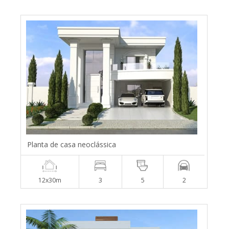
Planta de casa neoclássica
12x30m
3
5
2